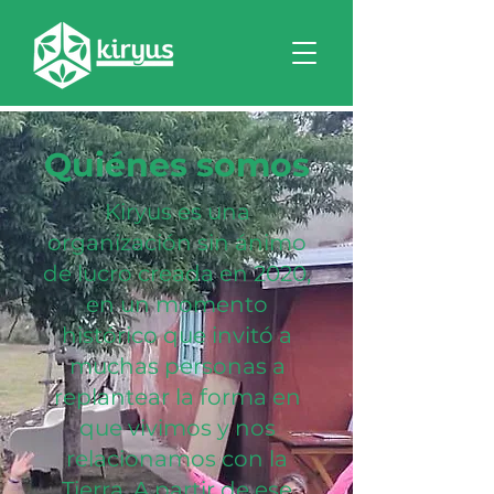
Quiénes somos
Kiryus es una
organización sin ánimo
de lucro creada en 2020,
en un momento
histórico que invitó a
muchas personas a
replantear la forma en
que vivimos y nos
relacionamos con la
Tierra. A partir de ese