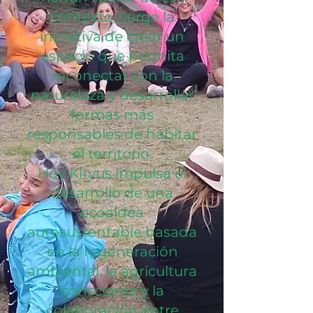
contexto, surge la
iniciativa de crear un
espacio que permita
reconectar con la
naturaleza y desarrollar
formas más
responsables de habitar
el territorio.
Hoy Kiryus impulsa el
desarrollo de una
ecoaldea
autosustentable basada
en la regeneración
ambiental, la agricultura
consciente y la
colaboración entre