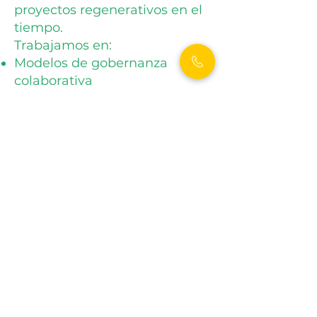
proyectos regenerativos en el
tiempo.
Trabajamos en:
Modelos de gobernanza
colaborativa
Educación ambiental práctica
Formación en sostenibilidad
Alianzas estratégicas
Desarrollo de capacidades
locales
Enfoque: la regeneración es
colectiva, no individual.